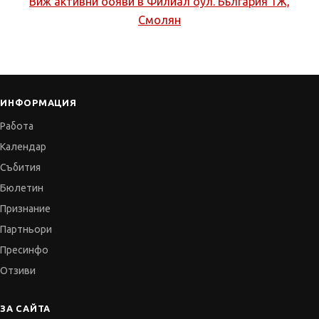
Виж активни обяви в
Филиал бул. България 1Ж,
Смолян
ИНФОРМАЦИЯ
Работа
Календар
Събития
Бюлетин
Признание
Партньори
Пресинфо
Отзиви
ЗА САЙТА