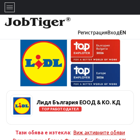
Регистрация
Вход
EN
Лидл България ЕООД & КО. КД
TOP РАБОТОДАТЕЛ
Тази обява е изтекла
:
Виж активните обяви