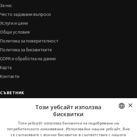
За нас
Често задавани въпроси
Услуги и цени
Общи условия
Политика за поверителност
Политика за бисквитките
GDPR и обработка на данни
Карта
Контакти
СЪВЕТНИК
×
Автобиографията
Този уебсайт използва
Мотивационното писмо
бисквитки
Интервю за работа
BULGARIAN
Този уебсайт използва бисквитки за подобряване на
потребителското изживяване. Използвайки нашия уебсайт, Вие
Когато получим оферта
ENGLISH
се съгласявате с всички бисквитки в съответствие с нашата