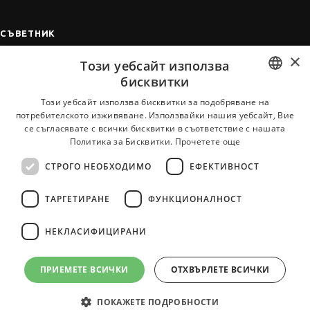
СЪВЕТНИК
×
Автобиографията
Този уебсайт използва
Мотивационното писмо
бисквитки
Интервю за работа
BULGARIAN
Този уебсайт използва бисквитки за подобряване на
потребителското изживяване. Използвайки нашия уебсайт, Вие
Когато получим оферта
ENGLISH
се съгласявате с всички бисквитки в съответствие с нашата
Препоръки
Политика за Бисквитки.
Прочетете още
Vihra AI
СТРОГО НЕОБХОДИМО
ЕФЕКТИВНОСТ
За новодошли
ТАРГЕТИРАНЕ
ФУНКЦИОНАЛНОСТ
НЕКЛАСИФИЦИРАНИ
Всички услуги на JobTiger
ПРИЕМЕТЕ ВСИЧКИ
ОТХВЪРЛЕТЕ ВСИЧКИ
ПОКАЖЕТЕ ПОДРОБНОСТИ
© 2000-2026 JobTiger. Всички права запазени.