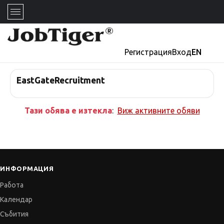
Регистрация
Вход
EN
EastGateRecruitment
Тази обява е изтекла
:
Виж активните обяви
ИНФОРМАЦИЯ
Работа
Календар
Събития