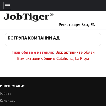
Регистрация
Вход
EN
БС ГРУПА КОМПАНИИ АД
Тази обява е изтекла
:
Виж активните обяви
Виж активни обяви в
Calahorra, La Rioja
ИНФОРМАЦИЯ
Работа
Календар