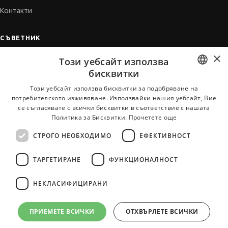
Контакти
СЪВЕТНИК
×
Автобиографията
Този уебсайт използва
Мотивационното писмо
бисквитки
Интервю за работа
BULGARIAN
Този уебсайт използва бисквитки за подобряване на
потребителското изживяване. Използвайки нашия уебсайт, Вие
Когато получим оферта
ENGLISH
се съгласявате с всички бисквитки в съответствие с нашата
Препоръки
Политика за Бисквитки.
Прочетете още
Vihra AI
СТРОГО НЕОБХОДИМО
ЕФЕКТИВНОСТ
За новодошли
ТАРГЕТИРАНЕ
ФУНКЦИОНАЛНОСТ
НЕКЛАСИФИЦИРАНИ
Всички услуги на JobTiger
ПРИЕМЕТЕ ВСИЧКИ
ОТХВЪРЛЕТЕ ВСИЧКИ