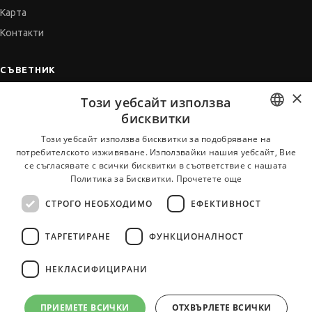
Карта
Контакти
СЪВЕТНИК
×
Автобиографията
Този уебсайт използва
Мотивационното писмо
бисквитки
Интервю за работа
BULGARIAN
Този уебсайт използва бисквитки за подобряване на
потребителското изживяване. Използвайки нашия уебсайт, Вие
Когато получим оферта
ENGLISH
се съгласявате с всички бисквитки в съответствие с нашата
Препоръки
Политика за Бисквитки.
Прочетете още
Vihra AI
СТРОГО НЕОБХОДИМО
ЕФЕКТИВНОСТ
За новодошли
ТАРГЕТИРАНЕ
ФУНКЦИОНАЛНОСТ
НЕКЛАСИФИЦИРАНИ
Всички услуги на JobTiger
ПРИЕМЕТЕ ВСИЧКИ
ОТХВЪРЛЕТЕ ВСИЧКИ