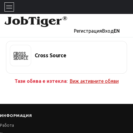
Регистрация
Вход
EN
Cross Source
Тази обява е изтекла
:
Виж активните обяви
ИНФОРМАЦИЯ
Работа