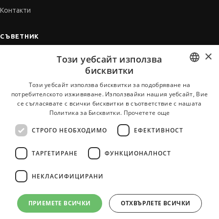
Контакти
СЪВЕТНИК
×
Автобиографията
Този уебсайт използва
Мотивационното писмо
бисквитки
Интервю за работа
BULGARIAN
Този уебсайт използва бисквитки за подобряване на
потребителското изживяване. Използвайки нашия уебсайт, Вие
Когато получим оферта
ENGLISH
се съгласявате с всички бисквитки в съответствие с нашата
Препоръки
Политика за Бисквитки.
Прочетете още
Vihra AI
СТРОГО НЕОБХОДИМО
ЕФЕКТИВНОСТ
За новодошли
ТАРГЕТИРАНЕ
ФУНКЦИОНАЛНОСТ
НЕКЛАСИФИЦИРАНИ
Всички услуги на JobTiger
ПРИЕМЕТЕ ВСИЧКИ
ОТХВЪРЛЕТЕ ВСИЧКИ