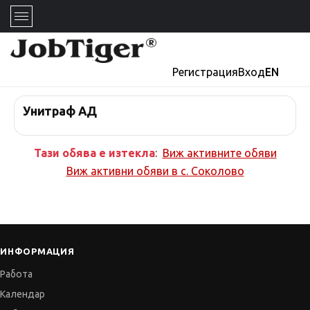
Регистрация
Вход
EN
Унитраф АД
Тази обява е изтекла
:
Виж активните обяви
Виж активни обяви в
с. Соколово
ИНФОРМАЦИЯ
Работа
Календар