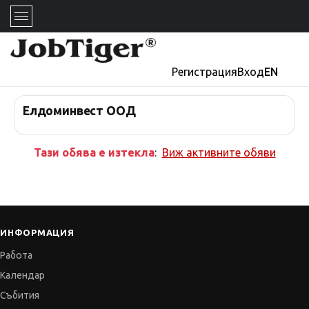
Регистрация
Вход
EN
Елдоминвест ООД
Тази обява е изтекла
:
Виж активните обяви
ИНФОРМАЦИЯ
Работа
Календар
Събития