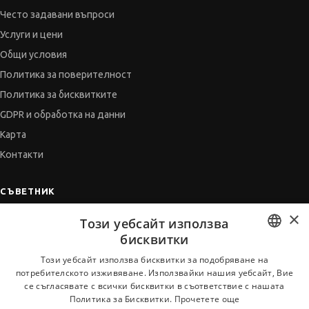
Често задавани въпроси
Услуги и цени
Общи условия
Политика за поверителност
Политика за бисквитките
GDPR и обработка на данни
Карта
Контакти
СЪВЕТНИК
×
Автобиографията
Този уебсайт използва
Мотивационното писмо
бисквитки
Интервю за работа
BULGARIAN
Този уебсайт използва бисквитки за подобряване на
потребителското изживяване. Използвайки нашия уебсайт, Вие
Когато получим оферта
ENGLISH
се съгласявате с всички бисквитки в съответствие с нашата
Препоръки
Политика за Бисквитки.
Прочетете още