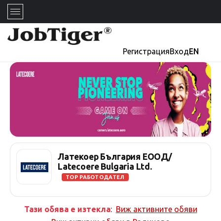
Регистрация
Вход
EN
Латекоер България ЕООД/
Latecoere Bulgaria Ltd.
TOP РАБОТОДАТЕЛ
Тази обява е изтекла
:
Виж активните обяви