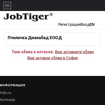
Регистрация
Вход
EN
Пчеличка Дианабад ЕООД
Тази обява е изтекла
:
Виж активните обяви
Виж активни обяви в
София
ИНФОРМАЦИЯ
Работа
Календар