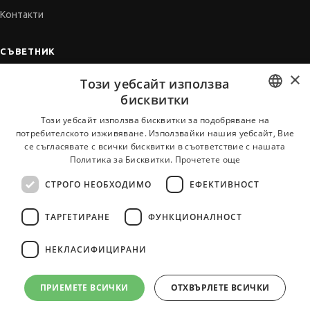
Контакти
СЪВЕТНИК
×
Автобиографията
Този уебсайт използва
Мотивационното писмо
бисквитки
Интервю за работа
BULGARIAN
Този уебсайт използва бисквитки за подобряване на
потребителското изживяване. Използвайки нашия уебсайт, Вие
Когато получим оферта
ENGLISH
се съгласявате с всички бисквитки в съответствие с нашата
Препоръки
Политика за Бисквитки.
Прочетете още
Vihra AI
СТРОГО НЕОБХОДИМО
ЕФЕКТИВНОСТ
За новодошли
ТАРГЕТИРАНЕ
ФУНКЦИОНАЛНОСТ
НЕКЛАСИФИЦИРАНИ
Всички услуги на JobTiger
ПРИЕМЕТЕ ВСИЧКИ
ОТХВЪРЛЕТЕ ВСИЧКИ