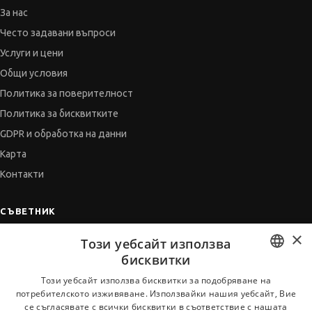
За нас
Често задавани въпроси
Услуги и цени
Общи условия
Политика за поверителност
Политика за бисквитките
GDPR и обработка на данни
Карта
Контакти
СЪВЕТНИК
×
Автобиографията
Този уебсайт използва
Мотивационното писмо
бисквитки
Интервю за работа
BULGARIAN
Този уебсайт използва бисквитки за подобряване на
потребителското изживяване. Използвайки нашия уебсайт, Вие
Когато получим оферта
ENGLISH
се съгласявате с всички бисквитки в съответствие с нашата