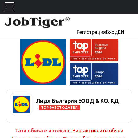
Регистрация
Вход
EN
Лидл България ЕООД & КО. КД
TOP РАБОТОДАТЕЛ
Тази обява е изтекла
:
Виж активните обяви