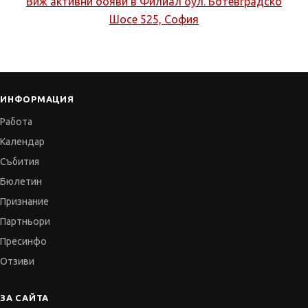
Виж активни обяви в
Филиал бул. Ботевградско
Шосе 525, София
ИНФОРМАЦИЯ
Работа
Календар
Събития
Бюлетин
Признание
Партньори
Пресинфо
Отзиви
ЗА САЙТА