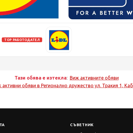
TOP РАБОТОДАТЕЛ
Тази обява е изтекла
:
Виж активните обяви
 активни обяви в
Регионално дружество ул. Тракия 1, Ка
ТА
СЪВЕТНИК