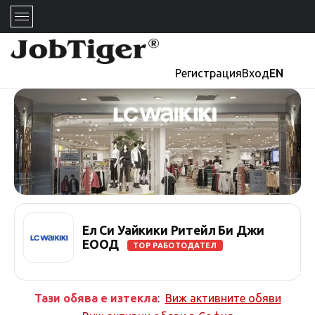
Регистрация
Вход
EN
Ел Си Уайкики Ритейл Би Джи
ЕООД
TOP РАБОТОДАТЕЛ
Тази обява е изтекла
:
Виж активните обяви