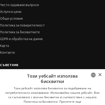
Често задавани въпроси
Услуги и цени
Общи условия
Политика за поверителност
Политика за бисквитките
GDPR и обработка на данни
Карта
Контакти
СЪВЕТНИК
×
Автобиографията
Този уебсайт използва
Мотивационното писмо
бисквитки
Интервю за работа
BULGARIAN
Този уебсайт използва бисквитки за подобряване на
потребителското изживяване. Използвайки нашия уебсайт, Вие
Когато получим оферта
ENGLISH
се съгласявате с всички бисквитки в съответствие с нашата
Препоръки
Политика за Бисквитки.
Прочетете още