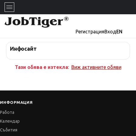
Регистрация
Вход
EN
Инфосайт
Тази обява е изтекла
:
Виж активните обяви
ИНФОРМАЦИЯ
Работа
Календар
Събития