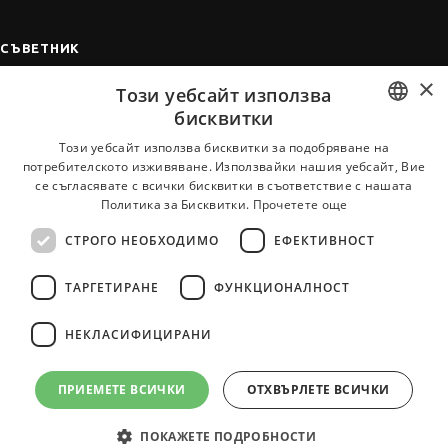
СЪВЕТНИК
×
Автобиографията
Този уебсайт използва
Мотивационното писмо
бисквитки
Интервю за работа
BULGARIAN
Този уебсайт използва бисквитки за подобряване на
потребителското изживяване. Използвайки нашия уебсайт, Вие
Когато получим оферта
ENGLISH
се съгласявате с всички бисквитки в съответствие с нашата
Препоръки
Политика за Бисквитки.
Прочетете още
Vihra AI
СТРОГО НЕОБХОДИМО
ЕФЕКТИВНОСТ
За новодошли
ТАРГЕТИРАНЕ
ФУНКЦИОНАЛНОСТ
НЕКЛАСИФИЦИРАНИ
Всички услуги на JobTiger
ПРИЕМЕТЕ ВСИЧКИ
ОТХВЪРЛЕТЕ ВСИЧКИ
ПОКАЖЕТЕ ПОДРОБНОСТИ
© 2000-2026 JobTiger. Всички права запазени.