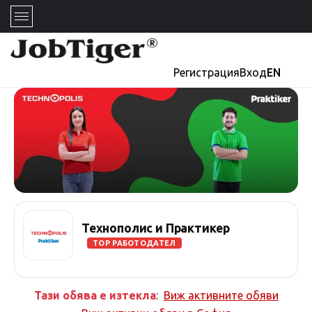
Регистрация
Вход
EN
Технополис и Практикер
TOP РАБОТОДАТЕЛ
Тази обява е изтекла
:
Виж активните обяви