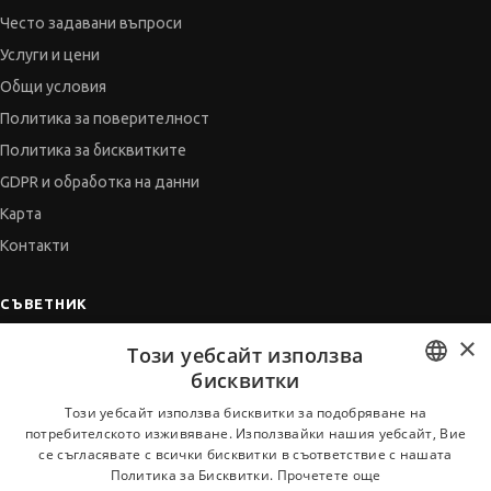
Често задавани въпроси
Услуги и цени
Общи условия
Политика за поверителност
Политика за бисквитките
GDPR и обработка на данни
Карта
Контакти
СЪВЕТНИК
×
Автобиографията
Този уебсайт използва
Мотивационното писмо
бисквитки
Интервю за работа
BULGARIAN
Този уебсайт използва бисквитки за подобряване на
потребителското изживяване. Използвайки нашия уебсайт, Вие
Когато получим оферта
ENGLISH
се съгласявате с всички бисквитки в съответствие с нашата
Препоръки
Политика за Бисквитки.
Прочетете още