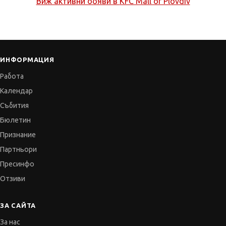
Виж активни обяви в
KFC Mall of Plovdiv
ИНФОРМАЦИЯ
Работа
Календар
Събития
Бюлетин
Признание
Партньори
Пресинфо
Отзиви
ЗА САЙТА
За нас