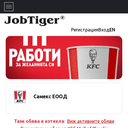
Регистрация
Вход
EN
Самекс ЕООД
Тази обява е изтекла
:
Виж активните обяви