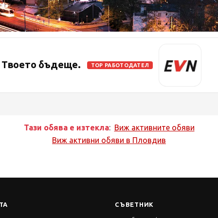
. Твоето бъдеще.
TOP РАБОТОДАТЕЛ
Тази обява е изтекла
:
Виж активните обяви
Виж активни обяви в
Пловдив
ТА
СЪВЕТНИК