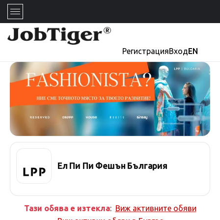
Регистрация
Вход
EN
Ел Пи Пи Фешън България
Тази обява е изтекла
:
Виж активните обяви