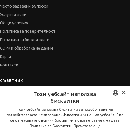
Често задавани въпроси
Услуги и цени
Общи условия
Политика за поверителност
Политика за бисквитките
GDPR и обработка на данни
Карта
Контакти
СЪВЕТНИК
×
Автобиографията
Този уебсайт използва
Мотивационното писмо
бисквитки
Интервю за работа
BULGARIAN
Този уебсайт използва бисквитки за подобряване на
потребителското изживяване. Използвайки нашия уебсайт, Вие
Когато получим оферта
ENGLISH
се съгласявате с всички бисквитки в съответствие с нашата
Препоръки
Политика за Бисквитки.
Прочетете още