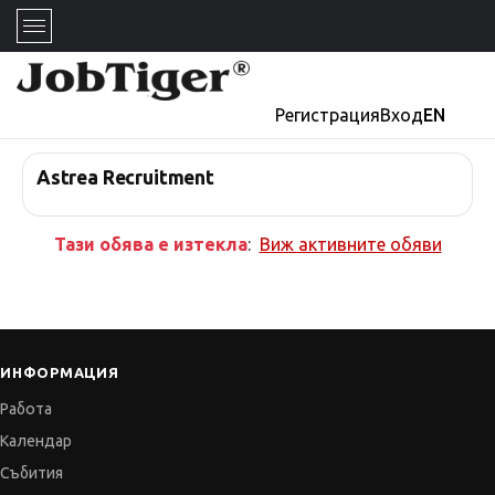
Регистрация
Вход
EN
Astrea Recruitment
Тази обява е изтекла
:
Виж активните обяви
ИНФОРМАЦИЯ
Работа
Календар
Събития