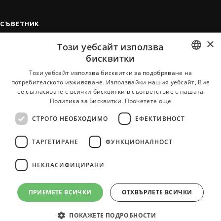
СЪВЕТНИК
×
Автобиографията
Този уебсайт използва
Мотивационното писмо
бисквитки
Интервю за работа
BULGARIAN
Този уебсайт използва бисквитки за подобряване на
потребителското изживяване. Използвайки нашия уебсайт, Вие
Когато получим оферта
ENGLISH
се съгласявате с всички бисквитки в съответствие с нашата
Препоръки
Политика за Бисквитки.
Прочетете още
Vihra AI
СТРОГО НЕОБХОДИМО
ЕФЕКТИВНОСТ
За новодошли
ТАРГЕТИРАНЕ
ФУНКЦИОНАЛНОСТ
НЕКЛАСИФИЦИРАНИ
Всички услуги на JobTiger
ПРИЕМЕТЕ ВСИЧКИ
ОТХВЪРЛЕТЕ ВСИЧКИ
ПОКАЖЕТЕ ПОДРОБНОСТИ
© 2000-2026 JobTiger. Всички права запазени.