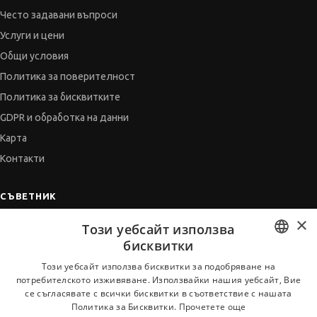
Често задавани въпроси
Услуги и цени
Общи условия
Политика за поверителност
Политика за бисквитките
GDPR и обработка на данни
Карта
Контакти
СЪВЕТНИК
×
Автобиографията
Този уебсайт използва
Мотивационното писмо
бисквитки
Интервю за работа
BULGARIAN
Този уебсайт използва бисквитки за подобряване на
потребителското изживяване. Използвайки нашия уебсайт, Вие
Когато получим оферта
ENGLISH
се съгласявате с всички бисквитки в съответствие с нашата
Препоръки
Политика за Бисквитки.
Прочетете още