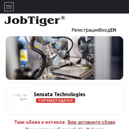
Регистрация
Вход
EN
Sensata Technologies
TOP РАБОТОДАТЕЛ
Тази обява е изтекла
:
Виж активните обяви