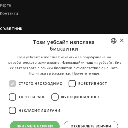
Карта
Контакти
СЪВЕТНИК
×
Автобиографията
Този уебсайт използва
Мотивационното писмо
бисквитки
Интервю за работа
BULGARIAN
Този уебсайт използва бисквитки за подобряване на
потребителското изживяване. Използвайки нашия уебсайт, Вие
Когато получим оферта
ENGLISH
се съгласявате с всички бисквитки в съответствие с нашата
Препоръки
Политика за Бисквитки.
Прочетете още
Vihra AI
СТРОГО НЕОБХОДИМО
ЕФЕКТИВНОСТ
За новодошли
ТАРГЕТИРАНЕ
ФУНКЦИОНАЛНОСТ
НЕКЛАСИФИЦИРАНИ
Всички услуги на JobTiger
ПРИЕМЕТЕ ВСИЧКИ
ОТХВЪРЛЕТЕ ВСИЧКИ