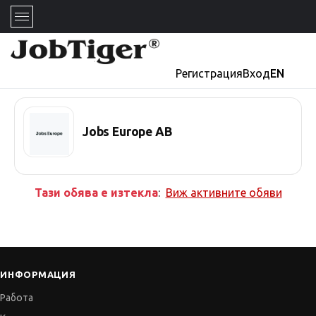
Регистрация
Вход
EN
Jobs Europe AB
Тази обява е изтекла
:
Виж активните обяви
ИНФОРМАЦИЯ
Работа