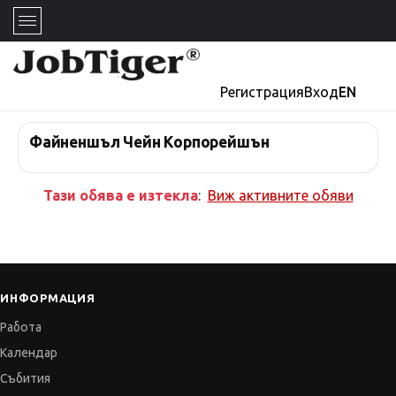
Регистрация
Вход
EN
Файненшъл Чейн Корпорейшън
Тази обява е изтекла
:
Виж активните обяви
ИНФОРМАЦИЯ
Работа
Календар
Събития