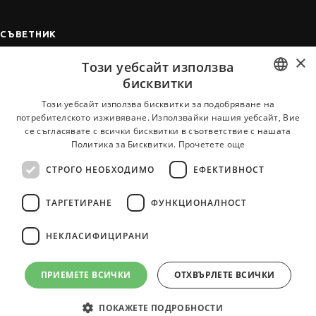
СЪВЕТНИК
×
Автобиографията
Този уебсайт използва
Мотивационното писмо
бисквитки
Интервю за работа
BULGARIAN
Този уебсайт използва бисквитки за подобряване на
потребителското изживяване. Използвайки нашия уебсайт, Вие
Когато получим оферта
ENGLISH
се съгласявате с всички бисквитки в съответствие с нашата
Препоръки
Политика за Бисквитки.
Прочетете още
Vihra AI
СТРОГО НЕОБХОДИМО
ЕФЕКТИВНОСТ
За новодошли
ТАРГЕТИРАНЕ
ФУНКЦИОНАЛНОСТ
НЕКЛАСИФИЦИРАНИ
Всички услуги на JobTiger
ПРИЕМЕТЕ ВСИЧКИ
ОТХВЪРЛЕТЕ ВСИЧКИ
ПОКАЖЕТЕ ПОДРОБНОСТИ
© 2000-2026 JobTiger. Всички права запазени.