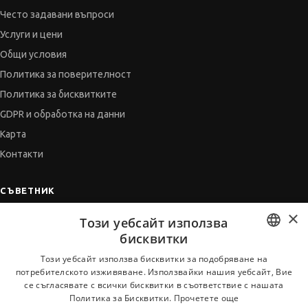
Често задавани въпроси
Услуги и цени
Общи условия
Политика за поверителност
Политика за бисквитките
GDPR и обработка на данни
Карта
Контакти
СЪВЕТНИК
×
Автобиографията
Този уебсайт използва
Мотивационното писмо
бисквитки
Интервю за работа
BULGARIAN
Този уебсайт използва бисквитки за подобряване на
потребителското изживяване. Използвайки нашия уебсайт, Вие
Когато получим оферта
ENGLISH
се съгласявате с всички бисквитки в съответствие с нашата
Препоръки
Политика за Бисквитки.
Прочетете още