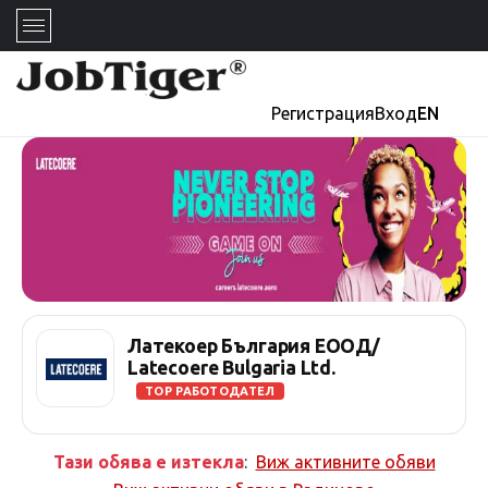
Регистрация
Вход
EN
Латекоер България ЕООД/
Latecoere Bulgaria Ltd.
TOP РАБОТОДАТЕЛ
Тази обява е изтекла
:
Виж активните обяви