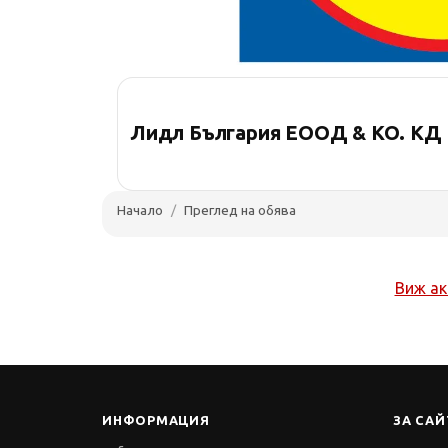
Лидл България ЕООД & КО. КД
Начало
Преглед на обява
Виж ак
ИНФОРМАЦИЯ
ЗА САЙ