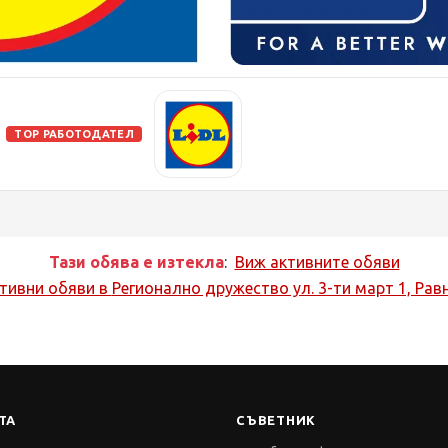
TOP РАБОТОДАТЕЛ
Тази обява е изтекла
:
Виж активните обяви
тивни обяви в
Регионално дружество ул. 3-ти март 1, Рав
ТА
СЪВЕТНИК