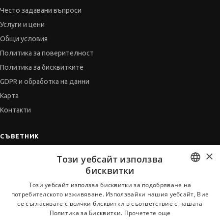
Често задавани въпроси
Услуги и цени
Общи условия
Политика за поверителност
Политика за бисквитките
GDPR и обработка на данни
Карта
Контакти
СЪВЕТНИК
×
Автобиографията
Този уебсайт използва
Мотивационното писмо
бисквитки
Интервю за работа
BULGARIAN
Този уебсайт използва бисквитки за подобряване на
потребителското изживяване. Използвайки нашия уебсайт, Вие
Когато получим оферта
ENGLISH
се съгласявате с всички бисквитки в съответствие с нашата
Препоръки
Политика за Бисквитки.
Прочетете още