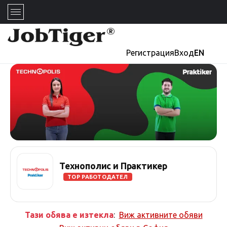
Регистрация
Вход
EN
Технополис и Практикер
TOP РАБОТОДАТЕЛ
Тази обява е изтекла
:
Виж активните обяви