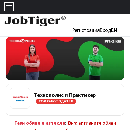
Регистрация
Вход
EN
Технополис и Практикер
TOP РАБОТОДАТЕЛ
Тази обява е изтекла
:
Виж активните обяви