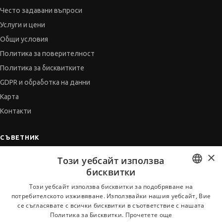
Често задавани въпроси
Услуги и цени
Общи условия
Политика за поверителност
Политика за бисквитките
GDPR и обработка на данни
Карта
Контакти
СЪВЕТНИК
×
Автобиографията
Този уебсайт използва
Мотивационното писмо
бисквитки
Интервю за работа
BULGARIAN
Този уебсайт използва бисквитки за подобряване на
потребителското изживяване. Използвайки нашия уебсайт, Вие
Когато получим оферта
ENGLISH
се съгласявате с всички бисквитки в съответствие с нашата
Препоръки
Политика за Бисквитки.
Прочетете още