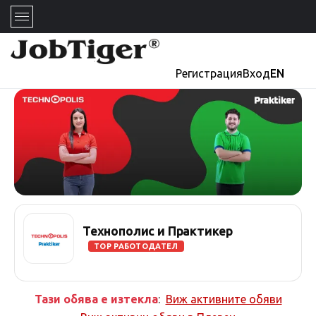
Регистрация
Вход
EN
Технополис и Практикер
TOP РАБОТОДАТЕЛ
Тази обява е изтекла
:
Виж активните обяви