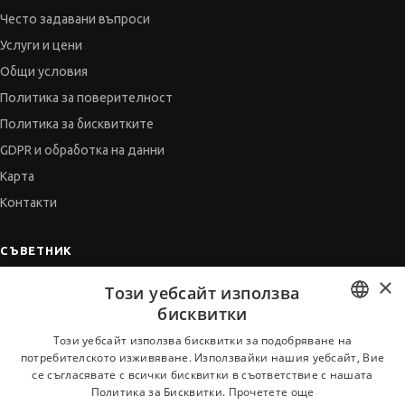
Често задавани въпроси
Услуги и цени
Общи условия
Политика за поверителност
Политика за бисквитките
GDPR и обработка на данни
Карта
Контакти
СЪВЕТНИК
×
Автобиографията
Този уебсайт използва
Мотивационното писмо
бисквитки
Интервю за работа
BULGARIAN
Този уебсайт използва бисквитки за подобряване на
потребителското изживяване. Използвайки нашия уебсайт, Вие
Когато получим оферта
ENGLISH
се съгласявате с всички бисквитки в съответствие с нашата
Препоръки
Политика за Бисквитки.
Прочетете още