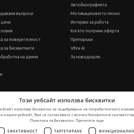
Автобиографията
адавани въпроси
Мотивационното писмо
и цени
Интервю за работа
словия
Когато получим оферта
а за поверителност
Препоръки
а за бисквитките
Vihra AI
обработка на данни
За новодошли
ти
Този уебсайт използва бисквитки
уебсайт използва бисквитки за подобряване на потребителското изжив
и нашия уебсайт, Вие се съгласявате с всички бисквитки в съответств
Политика за Бисквитки.
Прочетете още
ЕФЕКТИВНОСТ
ТАРГЕТИРАНЕ
ФУНКЦИОНАЛНО