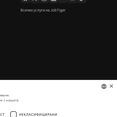
Всички услуги на JobTiger
×
яване.
ие с нашата
BULGARIAN
ENGLISH
СТ
НЕКЛАСИФИЦИРАНИ