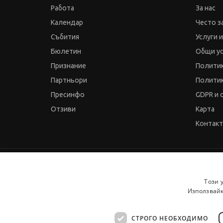
Работа
За нас
Календар
Често з
Събития
Услуги 
Бюлетин
Общи у
Признание
Политик
Партньори
Политик
Пресинфо
GDPR и 
Отзиви
Карта
Контак
© 2000-2026 JobTiger. Всички права запазени.
Този 
Използвайк
СТРОГО НЕОБХОДИМО