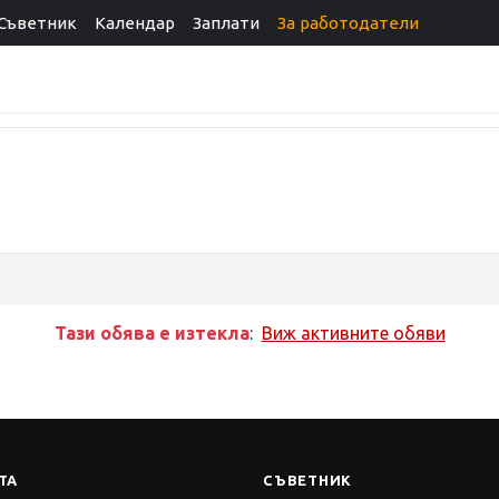
Съветник
Календар
Заплати
За работодатели
Тази обява е изтекла
:
Виж активните обяви
ТА
СЪВЕТНИК