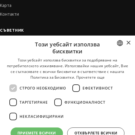
Карта
Контакти
СЪВЕТНИК
×
Автобиографията
Този уебсайт използва
Мотивационното писмо
бисквитки
Интервю за работа
BULGARIAN
Този уебсайт използва бисквитки за подобряване на
потребителското изживяване. Използвайки нашия уебсайт, Вие
Когато получим оферта
ENGLISH
се съгласявате с всички бисквитки в съответствие с нашата
Препоръки
Политика за Бисквитки.
Прочетете още
Vihra AI
СТРОГО НЕОБХОДИМО
ЕФЕКТИВНОСТ
За новодошли
ТАРГЕТИРАНЕ
ФУНКЦИОНАЛНОСТ
НЕКЛАСИФИЦИРАНИ
Всички услуги на JobTiger
ПРИЕМЕТЕ ВСИЧКИ
ОТХВЪРЛЕТЕ ВСИЧКИ