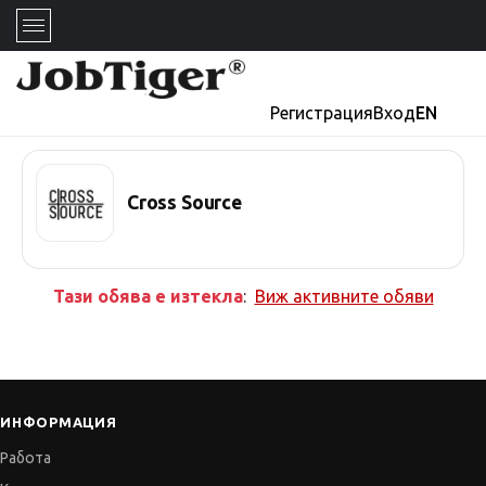
Регистрация
Вход
EN
Cross Source
Тази обява е изтекла
:
Виж активните обяви
ИНФОРМАЦИЯ
Работа