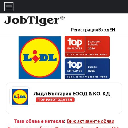
Регистрация
Вход
EN
Лидл България ЕООД & КО. КД
TOP РАБОТОДАТЕЛ
Тази обява е изтекла
:
Виж активните обяви