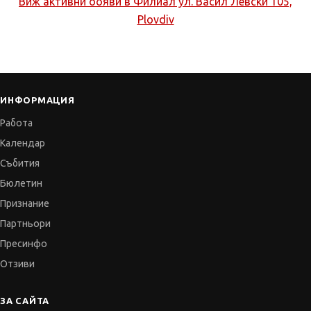
Виж активни обяви в
Филиал ул. Васил Левски 105,
Plovdiv
ИНФОРМАЦИЯ
Работа
Календар
Събития
Бюлетин
Признание
Партньори
Пресинфо
Отзиви
ЗА САЙТА