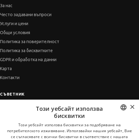
За нас
Често задавани въпроси
Услуги и цени
Общи условия
Политика за поверителност
Политика за бисквитките
GDPR и обработка на данни
Карта
Контакти
СЪВЕТНИК
×
Автобиографията
Този уебсайт използва
Мотивационното писмо
бисквитки
Интервю за работа
BULGARIAN
Този уебсайт използва бисквитки за подобряване на
потребителското изживяване. Използвайки нашия уебсайт, Вие
Когато получим оферта
ENGLISH
се съгласявате с всички бисквитки в съответствие с нашата