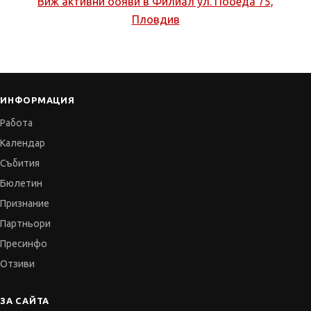
Виж активни обяви в
Филиал ул. Победа 75,
Пловдив
ИНФОРМАЦИЯ
Работа
Календар
Събития
Бюлетин
Признание
Партньори
Пресинфо
Отзиви
ЗА САЙТА