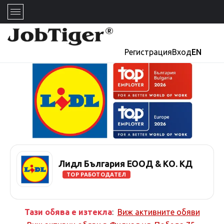
Регистрация
Вход
EN
Лидл България ЕООД & КО. КД
TOP РАБОТОДАТЕЛ
Тази обява е изтекла
:
Виж активните обяви