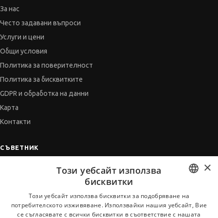
За нас
Често задавани въпроси
Услуги и цени
Общи условия
Политика за поверителност
Политика за бисквитките
GDPR и обработка на данни
Карта
Контакти
СЪВЕТНИК
×
Автобиографията
Този уебсайт използва
Мотивационното писмо
бисквитки
Интервю за работа
BULGARIAN
Този уебсайт използва бисквитки за подобряване на
потребителското изживяване. Използвайки нашия уебсайт, Вие
Когато получим оферта
ENGLISH
се съгласявате с всички бисквитки в съответствие с нашата