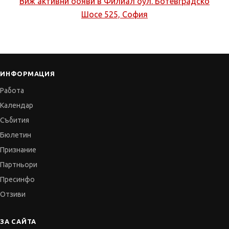
Виж активни обяви в
Филиал бул. Ботевградско
Шосе 525, София
ИНФОРМАЦИЯ
Работа
Календар
Събития
Бюлетин
Признание
Партньори
Пресинфо
Отзиви
ЗА САЙТА