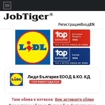
Регистрация
Вход
EN
Лидл България ЕООД & КО. КД
TOP РАБОТОДАТЕЛ
Тази обява е изтекла
:
Виж активните обяви