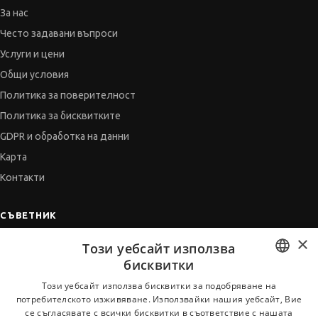
За нас
Често задавани въпроси
Услуги и цени
Общи условия
Политика за поверителност
Политика за бисквитките
GDPR и обработка на данни
Карта
Контакти
СЪВЕТНИК
×
Автобиографията
Този уебсайт използва
Мотивационното писмо
бисквитки
Интервю за работа
BULGARIAN
Този уебсайт използва бисквитки за подобряване на
потребителското изживяване. Използвайки нашия уебсайт, Вие
Когато получим оферта
ENGLISH
се съгласявате с всички бисквитки в съответствие с нашата