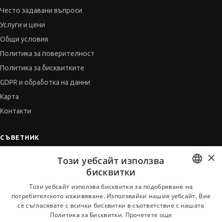
Често задавани въпроси
Услуги и цени
Общи условия
Политика за поверителност
Политика за бисквитките
GDPR и обработка на данни
Карта
Контакти
СЪВЕТНИК
×
Автобиографията
Този уебсайт използва
Мотивационното писмо
бисквитки
Интервю за работа
BULGARIAN
Този уебсайт използва бисквитки за подобряване на
потребителското изживяване. Използвайки нашия уебсайт, Вие
Когато получим оферта
ENGLISH
се съгласявате с всички бисквитки в съответствие с нашата
Препоръки
Политика за Бисквитки.
Прочетете още