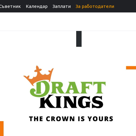
Съветник
Календар
Заплати
За работодатели