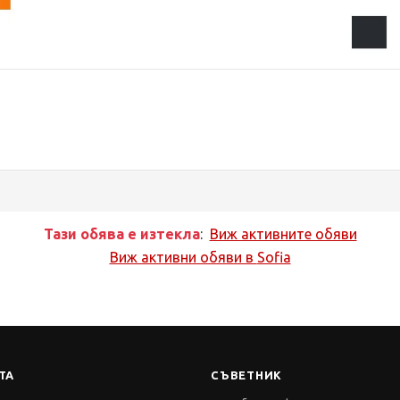
Тази обява е изтекла
:
Виж активните обяви
Виж активни обяви в
Sofia
ТА
СЪВЕТНИК