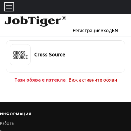
Регистрация
Вход
EN
Cross Source
Тази обява е изтекла
:
Виж активните обяви
ИНФОРМАЦИЯ
Работа