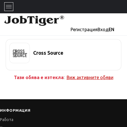
Регистрация
Вход
EN
Cross Source
Тази обява е изтекла
:
Виж активните обяви
ИНФОРМАЦИЯ
Работа