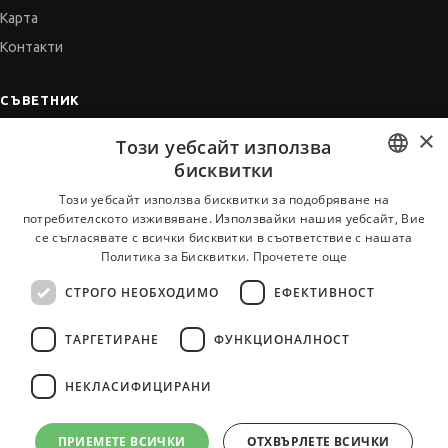
Карта
Контакти
СЪВЕТНИК
×
Автобиографията
Този уебсайт използва
Мотивационното писмо
бисквитки
Интервю за работа
BULGARIAN
Този уебсайт използва бисквитки за подобряване на
потребителското изживяване. Използвайки нашия уебсайт, Вие
Когато получим оферта
ENGLISH
се съгласявате с всички бисквитки в съответствие с нашата
Препоръки
Политика за Бисквитки.
Прочетете още
Vihra AI
СТРОГО НЕОБХОДИМО
ЕФЕКТИВНОСТ
За новодошли
ТАРГЕТИРАНЕ
ФУНКЦИОНАЛНОСТ
НЕКЛАСИФИЦИРАНИ
Всички услуги на JobTiger
ПРИЕМЕТЕ ВСИЧКИ
ОТХВЪРЛЕТЕ ВСИЧКИ