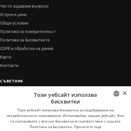
Често задавани въпроси
Услуги и цени
Общи условия
Политика за поверителност
Политика за бисквитките
GDPR и обработка на данни
Карта
Контакти
СЪВЕТНИК
×
Автобиографията
Този уебсайт използва
Мотивационното писмо
бисквитки
Интервю за работа
BULGARIAN
Този уебсайт използва бисквитки за подобряване на
потребителското изживяване. Използвайки нашия уебсайт, Вие
Когато получим оферта
ENGLISH
се съгласявате с всички бисквитки в съответствие с нашата
Препоръки
Политика за Бисквитки.
Прочетете още