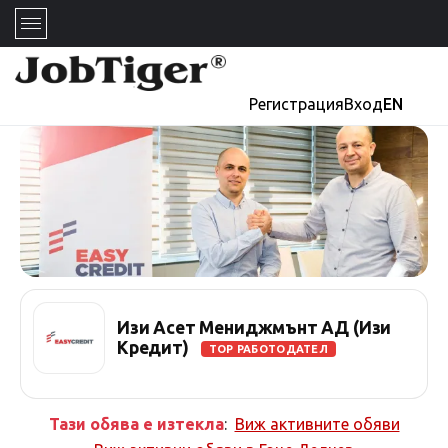
Регистрация
Вход
EN
Изи Асет Мениджмънт АД (Изи
Кредит)
TOP РАБОТОДАТЕЛ
Тази обява е изтекла
:
Виж активните обяви