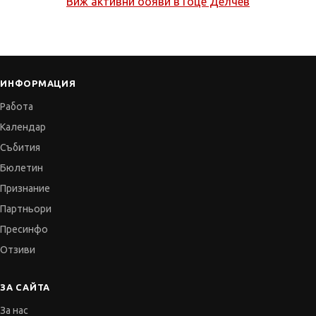
Виж активни обяви в
Гоце Делчев
ИНФОРМАЦИЯ
Работа
Календар
Събития
Бюлетин
Признание
Партньори
Пресинфо
Отзиви
ЗА САЙТА
За нас