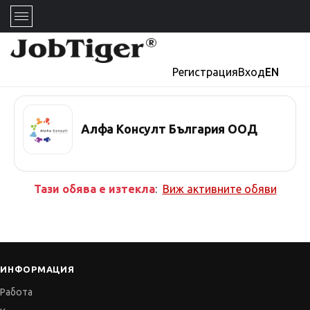
Регистрация
Вход
EN
Алфа Консулт България ООД
Тази обява е изтекла
:
Виж активните обяви
ИНФОРМАЦИЯ
Работа