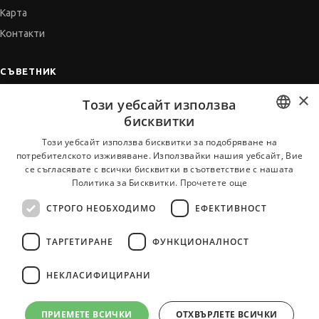
Карта
Контакти
СЪВЕТНИК
×
Автобиографията
Този уебсайт използва
Мотивационното писмо
бисквитки
Интервю за работа
BULGARIAN
Този уебсайт използва бисквитки за подобряване на
потребителското изживяване. Използвайки нашия уебсайт, Вие
Когато получим оферта
ENGLISH
се съгласявате с всички бисквитки в съответствие с нашата
Препоръки
Политика за Бисквитки.
Прочетете още
Vihra AI
СТРОГО НЕОБХОДИМО
ЕФЕКТИВНОСТ
За новодошли
ТАРГЕТИРАНЕ
ФУНКЦИОНАЛНОСТ
НЕКЛАСИФИЦИРАНИ
Всички услуги на JobTiger
ПРИЕМЕТЕ ВСИЧКИ
ОТХВЪРЛЕТЕ ВСИЧКИ