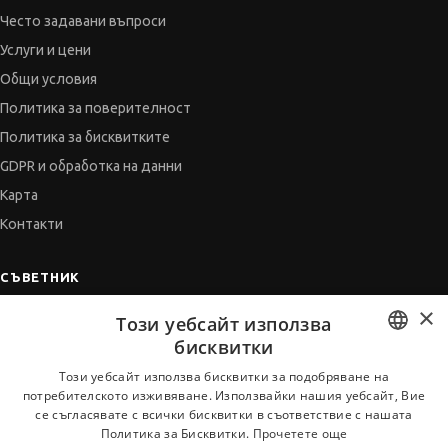
Често задавани въпроси
Услуги и цени
Общи условия
Политика за поверителност
Политика за бисквитките
GDPR и обработка на данни
Карта
Контакти
СЪВЕТНИК
×
Автобиографията
Този уебсайт използва
Мотивационното писмо
бисквитки
Интервю за работа
BULGARIAN
Този уебсайт използва бисквитки за подобряване на
потребителското изживяване. Използвайки нашия уебсайт, Вие
Когато получим оферта
ENGLISH
се съгласявате с всички бисквитки в съответствие с нашата
Препоръки
Политика за Бисквитки.
Прочетете още