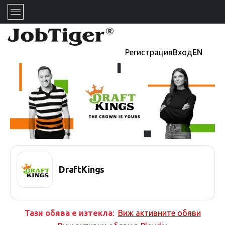
Регистрация
Вход
EN
DraftKings
Тази обява е изтекла
:
Виж активните обяви