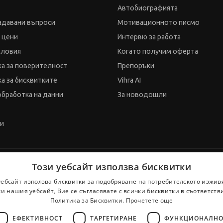
Автобиографията
адавани въпроси
Мотивационното писмо
и цени
Интервю за работа
словия
Когато получим оферта
а за поверителност
Препоръки
а за бисквитките
Vihra AI
обработка на данни
За новодошли
ти
Този уебсайт използва бисквитки
уебсайт използва бисквитки за подобряване на потребителското изжив
и нашия уебсайт, Вие се съгласявате с всички бисквитки в съответств
Политика за Бисквитки.
Прочетете още
ЕФЕКТИВНОСТ
ТАРГЕТИРАНЕ
ФУНКЦИОНАЛНО