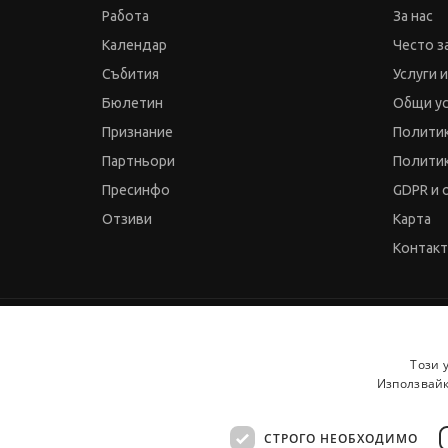
Работа
За нас
Календар
Често з
Събития
Услуги 
Бюлетин
Общи у
Признание
Политик
Партньори
Политик
Пресинфо
GDPR и 
Отзиви
Карта
Контак
© 2000-2026 JobTiger. Всички права запазени.
Този 
Използвайк
СТРОГО НЕОБХОДИМО