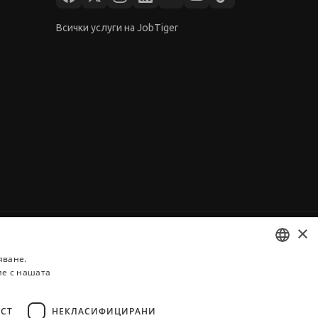
Всички услуги на JobTiger
×
яване.
ие с нашата
BULGARIAN
ENGLISH
СТ
НЕКЛАСИФИЦИРАНИ