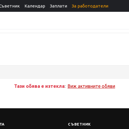
Съветник
Календар
Заплати
За работодатели
Тази обява е изтекла
:
Виж активните обяви
ТА
СЪВЕТНИК