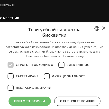
Контакти
СЪВЕТНИК
×
Автобиографията
Този уебсайт използва
Мотивационното писмо
бисквитки
Интервю за работа
BULGARIAN
Този уебсайт използва бисквитки за подобряване на
потребителското изживяване. Използвайки нашия уебсайт, Вие
Когато получим оферта
ENGLISH
се съгласявате с всички бисквитки в съответствие с нашата
Препоръки
Политика за Бисквитки.
Прочетете още
Vihra AI
СТРОГО НЕОБХОДИМО
ЕФЕКТИВНОСТ
За новодошли
ТАРГЕТИРАНЕ
ФУНКЦИОНАЛНОСТ
НЕКЛАСИФИЦИРАНИ
Всички услуги на JobTiger
ПРИЕМЕТЕ ВСИЧКИ
ОТХВЪРЛЕТЕ ВСИЧКИ