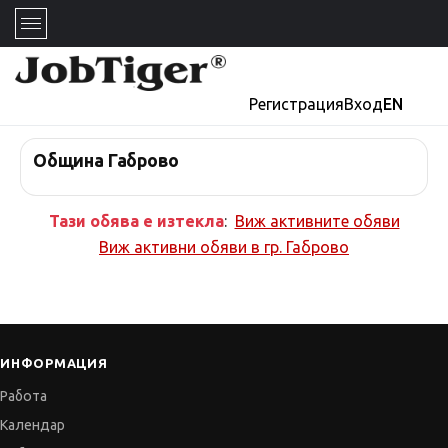
Регистрация
Вход
EN
Община Габрово
Тази обява е изтекла
:
Виж активните обяви
Виж активни обяви в
гр. Габрово
ИНФОРМАЦИЯ
Работа
Календар