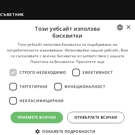
СЪВЕТНИК
×
Автобиографията
Този уебсайт използва
Мотивационното писмо
бисквитки
Интервю за работа
BULGARIAN
Този уебсайт използва бисквитки за подобряване на
потребителското изживяване. Използвайки нашия уебсайт, Вие
Когато получим оферта
ENGLISH
се съгласявате с всички бисквитки в съответствие с нашата
Препоръки
Политика за Бисквитки.
Прочетете още
Vihra AI
СТРОГО НЕОБХОДИМО
ЕФЕКТИВНОСТ
За новодошли
ТАРГЕТИРАНЕ
ФУНКЦИОНАЛНОСТ
НЕКЛАСИФИЦИРАНИ
Всички услуги на JobTiger
ПРИЕМЕТЕ ВСИЧКИ
ОТХВЪРЛЕТЕ ВСИЧКИ
ПОКАЖЕТЕ ПОДРОБНОСТИ
© 2000-2026 JobTiger. Всички права запазени.