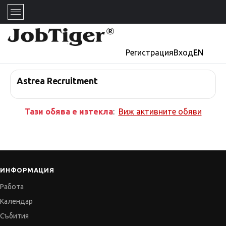
Регистрация
Вход
EN
Astrea Recruitment
Тази обява е изтекла
:
Виж активните обяви
ИНФОРМАЦИЯ
Работа
Календар
Събития