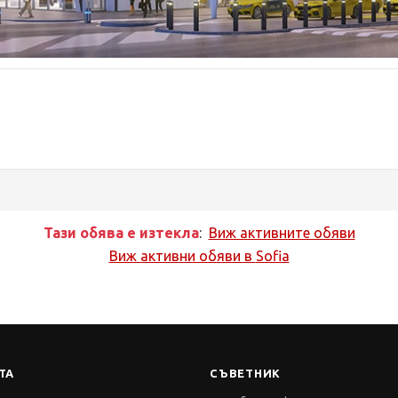
Тази обява е изтекла
:
Виж активните обяви
Виж активни обяви в
Sofia
ТА
СЪВЕТНИК