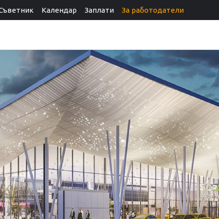
Съветник
Календар
Заплати
За работодатели