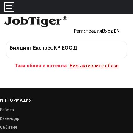
Регистрация
Вход
EN
Билдинг Експрес КР ЕООД
Тази обява е изтекла
:
Виж активните обяви
ИНФОРМАЦИЯ
Работа
Календар
Събития