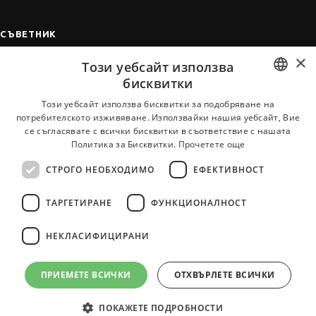
СЪВЕТНИК
×
Автобиографията
Този уебсайт използва
Мотивационното писмо
бисквитки
Интервю за работа
BULGARIAN
Този уебсайт използва бисквитки за подобряване на
потребителското изживяване. Използвайки нашия уебсайт, Вие
Когато получим оферта
ENGLISH
се съгласявате с всички бисквитки в съответствие с нашата
Препоръки
Политика за Бисквитки.
Прочетете още
Vihra AI
СТРОГО НЕОБХОДИМО
ЕФЕКТИВНОСТ
За новодошли
ТАРГЕТИРАНЕ
ФУНКЦИОНАЛНОСТ
НЕКЛАСИФИЦИРАНИ
Всички услуги на JobTiger
ПРИЕМЕТЕ ВСИЧКИ
ОТХВЪРЛЕТЕ ВСИЧКИ
ПОКАЖЕТЕ ПОДРОБНОСТИ
© 2000-2026 JobTiger. Всички права запазени.