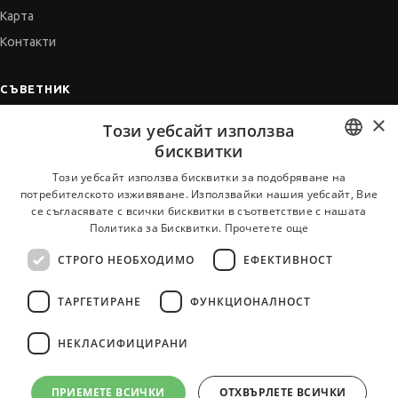
Карта
Контакти
СЪВЕТНИК
×
Автобиографията
Този уебсайт използва
Мотивационното писмо
бисквитки
Интервю за работа
BULGARIAN
Този уебсайт използва бисквитки за подобряване на
потребителското изживяване. Използвайки нашия уебсайт, Вие
Когато получим оферта
ENGLISH
се съгласявате с всички бисквитки в съответствие с нашата
Препоръки
Политика за Бисквитки.
Прочетете още
Vihra AI
СТРОГО НЕОБХОДИМО
ЕФЕКТИВНОСТ
За новодошли
ТАРГЕТИРАНЕ
ФУНКЦИОНАЛНОСТ
НЕКЛАСИФИЦИРАНИ
Всички услуги на JobTiger
ПРИЕМЕТЕ ВСИЧКИ
ОТХВЪРЛЕТЕ ВСИЧКИ