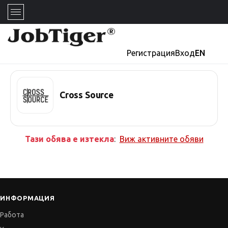
Регистрация
Вход
EN
Cross Source
Тази обява е изтекла
:
Виж активните обяви
ИНФОРМАЦИЯ
Работа