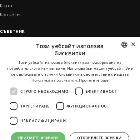
Карта
Контакти
СЪВЕТНИК
×
Автобиографията
Този уебсайт използва
Мотивационното писмо
бисквитки
Интервю за работа
BULGARIAN
Този уебсайт използва бисквитки за подобряване на
потребителското изживяване. Използвайки нашия уебсайт, Вие
Когато получим оферта
ENGLISH
се съгласявате с всички бисквитки в съответствие с нашата
Препоръки
Политика за Бисквитки.
Прочетете още
Vihra AI
СТРОГО НЕОБХОДИМО
ЕФЕКТИВНОСТ
За новодошли
ТАРГЕТИРАНЕ
ФУНКЦИОНАЛНОСТ
НЕКЛАСИФИЦИРАНИ
Всички услуги на JobTiger
ПРИЕМЕТЕ ВСИЧКИ
ОТХВЪРЛЕТЕ ВСИЧКИ