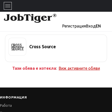
Регистрация
Вход
EN
Cross Source
Тази обява е изтекла
:
Виж активните обяви
ИНФОРМАЦИЯ
Работа