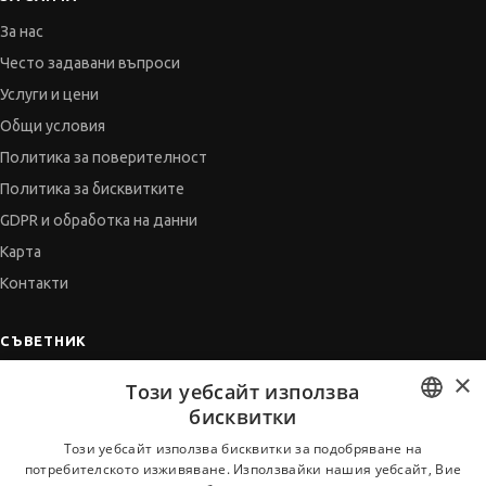
За нас
Често задавани въпроси
Услуги и цени
Общи условия
Политика за поверителност
Политика за бисквитките
GDPR и обработка на данни
Карта
Контакти
СЪВЕТНИК
×
Автобиографията
Този уебсайт използва
Мотивационното писмо
бисквитки
Интервю за работа
BULGARIAN
Този уебсайт използва бисквитки за подобряване на
потребителското изживяване. Използвайки нашия уебсайт, Вие
Когато получим оферта
ENGLISH