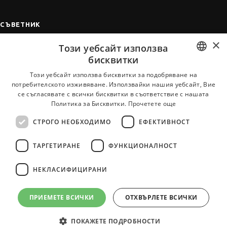
СЪВЕТНИК
×
Автобиографията
Този уебсайт използва
Мотивационното писмо
бисквитки
Интервю за работа
BULGARIAN
Този уебсайт използва бисквитки за подобряване на
потребителското изживяване. Използвайки нашия уебсайт, Вие
Когато получим оферта
ENGLISH
се съгласявате с всички бисквитки в съответствие с нашата
Препоръки
Политика за Бисквитки.
Прочетете още
Vihra AI
СТРОГО НЕОБХОДИМО
ЕФЕКТИВНОСТ
За новодошли
ТАРГЕТИРАНЕ
ФУНКЦИОНАЛНОСТ
НЕКЛАСИФИЦИРАНИ
Всички услуги на JobTiger
ПРИЕМЕТЕ ВСИЧКИ
ОТХВЪРЛЕТЕ ВСИЧКИ
ПОКАЖЕТЕ ПОДРОБНОСТИ
© 2000-2026 JobTiger. Всички права запазени.