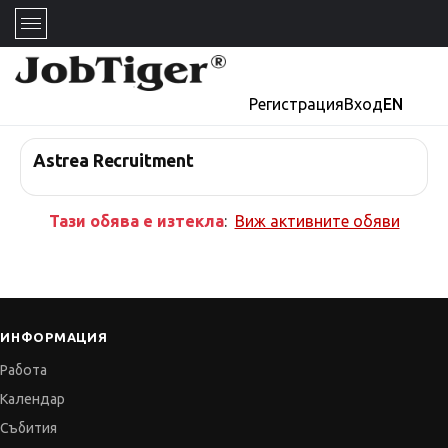
Регистрация
Вход
EN
Astrea Recruitment
Тази обява е изтекла
:
Виж активните обяви
ИНФОРМАЦИЯ
Работа
Календар
Събития