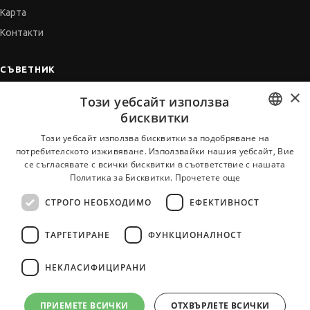
Карта
Контакти
СЪВЕТНИК
×
Автобиографията
Този уебсайт използва
Мотивационното писмо
бисквитки
Интервю за работа
BULGARIAN
Този уебсайт използва бисквитки за подобряване на
потребителското изживяване. Използвайки нашия уебсайт, Вие
Когато получим оферта
ENGLISH
се съгласявате с всички бисквитки в съответствие с нашата
Препоръки
Политика за Бисквитки.
Прочетете още
Vihra AI
СТРОГО НЕОБХОДИМО
ЕФЕКТИВНОСТ
За новодошли
ТАРГЕТИРАНЕ
ФУНКЦИОНАЛНОСТ
НЕКЛАСИФИЦИРАНИ
Всички услуги на JobTiger
ПРИЕМЕТЕ ВСИЧКИ
ОТХВЪРЛЕТЕ ВСИЧКИ