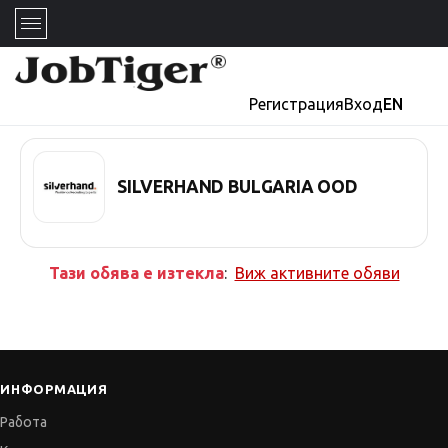
Регистрация
Вход
EN
SILVERHAND BULGARIA OOD
Тази обява е изтекла
:
Виж активните обяви
ИНФОРМАЦИЯ
Работа