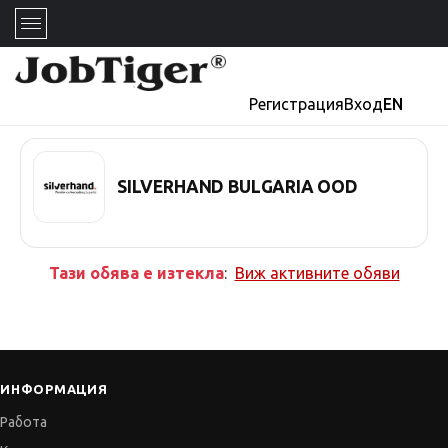
Регистрация
Вход
EN
SILVERHAND BULGARIA OOD
Тази обява е изтекла
:
Виж активните обяви
ИНФОРМАЦИЯ
Работа