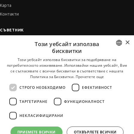
Карта
Контакти
СЪВЕТНИК
×
Автобиографията
Този уебсайт използва
Мотивационното писмо
бисквитки
Интервю за работа
BULGARIAN
Този уебсайт използва бисквитки за подобряване на
потребителското изживяване. Използвайки нашия уебсайт, Вие
Когато получим оферта
ENGLISH
се съгласявате с всички бисквитки в съответствие с нашата
Препоръки
Политика за Бисквитки.
Прочетете още
Vihra AI
СТРОГО НЕОБХОДИМО
ЕФЕКТИВНОСТ
За новодошли
ТАРГЕТИРАНЕ
ФУНКЦИОНАЛНОСТ
НЕКЛАСИФИЦИРАНИ
Всички услуги на JobTiger
ПРИЕМЕТЕ ВСИЧКИ
ОТХВЪРЛЕТЕ ВСИЧКИ