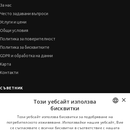
За нас
Често задавани въпроси
Услуги и цени
Общи условия
Политика за поверителност
Политика за бисквитките
GDPR и обработка на данни
Карта
Контакти
СЪВЕТНИК
×
Автобиографията
Този уебсайт използва
Мотивационното писмо
бисквитки
Интервю за работа
BULGARIAN
Този уебсайт използва бисквитки за подобряване на
потребителското изживяване. Използвайки нашия уебсайт, Вие
Когато получим оферта
ENGLISH
се съгласявате с всички бисквитки в съответствие с нашата