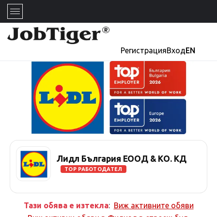
Регистрация
Вход
EN
Лидл България ЕООД & КО. КД
TOP РАБОТОДАТЕЛ
Тази обява е изтекла
:
Виж активните обяви