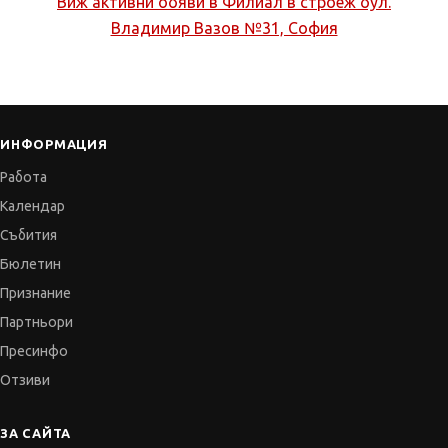
Виж активни обяви в
Филиал в строеж бул.
Владимир Вазов №31, София
ИНФОРМАЦИЯ
Работа
Календар
Събития
Бюлетин
Признание
Партньори
Пресинфо
Отзиви
ЗА САЙТА