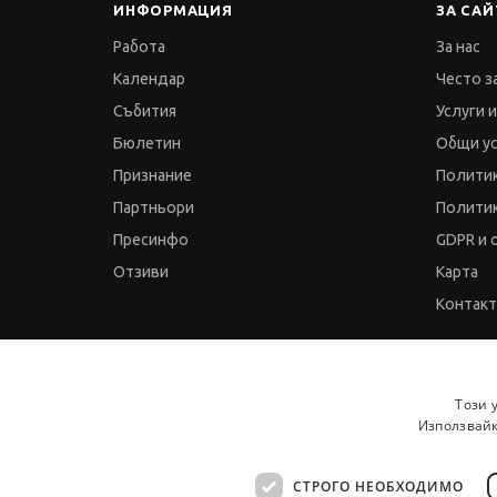
ИНФОРМАЦИЯ
ЗА САЙ
Работа
За нас
Календар
Често з
Събития
Услуги 
Бюлетин
Общи у
Признание
Политик
Партньори
Политик
Пресинфо
GDPR и 
Отзиви
Карта
Контак
© 2000-2026 JobTiger. Всички права запазени.
Този 
Използвайк
СТРОГО НЕОБХОДИМО