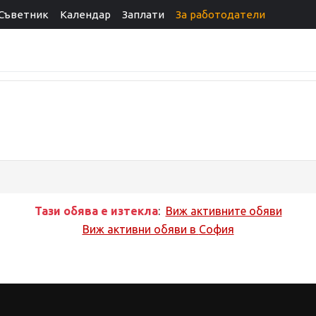
Съветник
Календар
Заплати
За работодатели
Тази обява е изтекла
:
Виж активните обяви
Виж активни обяви в
София