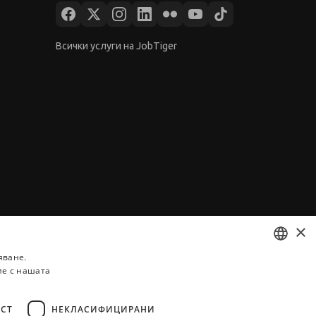
Всички услуги на JobTiger
×
яване.
ие с нашата
BULGARIAN
ENGLISH
СТ
НЕКЛАСИФИЦИРАНИ