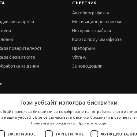
ТА
СЪВЕТНИК
Автобиографията
адавани въпроси
Мотивационното писмо
и цени
Интервю за работа
словия
Когато получим оферта
а за поверителност
Препоръки
а за бисквитките
Vihra AI
обработка на данни
За новодошли
ти
Този уебсайт използва бисквитки
уебсайт използва бисквитки за подобряване на потребителското изжив
и нашия уебсайт, Вие се съгласявате с всички бисквитки в съответств
Политика за Бисквитки.
Прочетете още
ЕФЕКТИВНОСТ
ТАРГЕТИРАНЕ
ФУНКЦИОНАЛНО